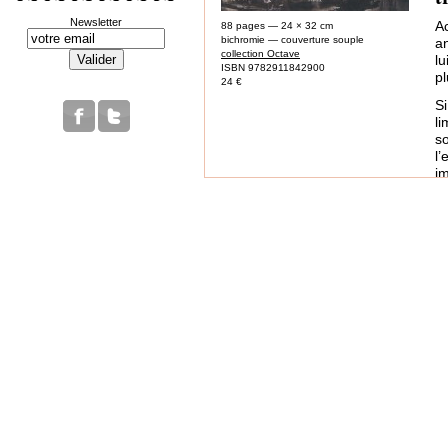
Newsletter
Ac
88 pages — 24 × 32 cm
bichromie — couverture souple
an
collection Octave
lu
ISBN 9782911842900
pl
24 €
Si
li
s
l
im
Bi
pe
ce
A
re
po
i
t
ac
l
d
c
in
Fa
po
l