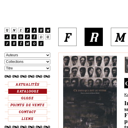
C
K
I
s
F
p
t