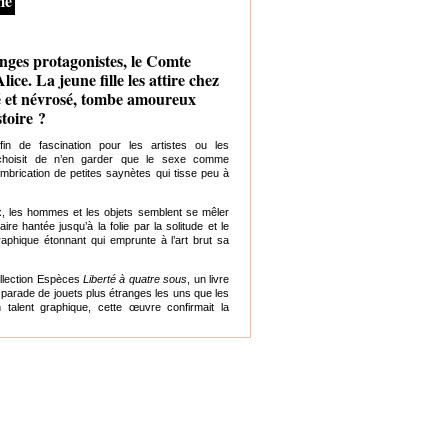
me
ges protagonistes, le Comte
ice. La jeune fille les attire chez
até et névrosé, tombe amoureux
stoire ?
in de fascination pour les artistes ou les
k choisit de n’en garder que le sexe comme
imbrication de petites saynètes qui tisse peu à
 les hommes et les objets semblent se mêler
re hantée jusqu’à la folie par la solitude et le
raphique étonnant qui emprunte à l’art brut sa
ollection Espèces
Liberté à quatre sous
, un livre
e parade de jouets plus étranges les uns que les
 talent graphique, cette œuvre confirmait la