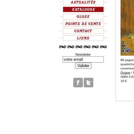
Newsletter
88 pages
quadrichr
couvertu
Octave
/ 
ISBN 2-9
16 €