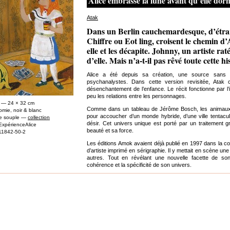
Alice embrasse la lune avant qu’elle dor
Atak
Dans un Berlin cauchemardesque, d’étran
Chiffre ou Eot ling, croisent le chemin d’Al
elle et les décapite. Johnny, un artiste r
d’elle. Mais n’a-t-il pas rêvé toute cette hi
Alice a été depuis sa création, une source sans f
psychanalystes. Dans cette version revisitée, Ata
désenchantement de l’enfance. Le récit fonctionne par l’
peu les relations entre les personnages.
 — 24 × 32 cm
Comme dans un tableau de Jérôme Bosch, les animaux,
omie, noir & blanc
pour accoucher d’un monde hybride, d’une ville tentaculai
re souple —
collection
désir. Cet univers unique est porté par un traitement g
ExpérienceAlice
beauté et sa force.
11842-50-2
Les éditions Amok avaient déjà publié en 1997 dans la c
d’artiste imprimé en sérigraphie. Il y mettait en scène un
autres. Tout en révélant une nouvelle facette de son
cohérence et la spécificité de son univers.
Du même auteur aux éditions FRMK
Pierre-Crignasse
(avec Fil) — octobre 2011
Kub
— juin 2011
Ada
— 2007 (sur un texte de Gertrude Stein)