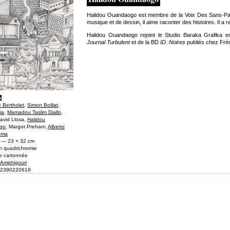
Halidou Ouandaogo est membre de la Voix Des Sans-Papi
musique et de dessin, il aime raconter des histoires. Il a r
Halidou Ouandaogo rejoint le Studio Baraka Grafika en
Journal Turbulent
et de la BD
ID. Noires
publiés chez Fré
s
 Bertholet
,
Simon Boillat
,
ia
,
Mamadou Taslim Diallo
,
avid Llosa,
Halidou
go
, Margot Preham,
Alberto
hama
 — 23 × 32 cm
n quadrichromie
e cartonnée
n Amphigouri
82390220619