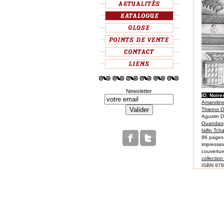
Newsletter
ID. Noire
Amandine
Thierno D
Agustin D
Ouandao
Isifin Tc
96 pages
impressio
couvertur
collectio
ISBN 97
22 €