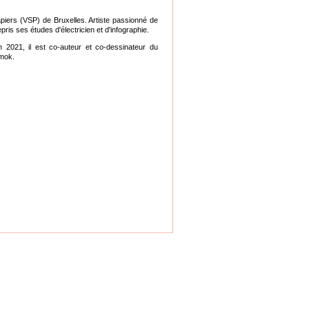
ers (VSP) de Bruxelles. Artiste passionné de
epris ses études d'électricien et d'infographie.
 2021, il est co-auteur et co-dessinateur du
mok.