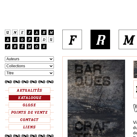
V
du
d