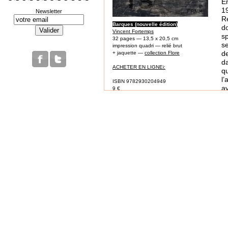
En
1
Newsletter
R
Barques (nouvelle édition)
d
Vincent Fortemps
s
32 pages — 13,5 x 20,5 cm
se
impression quadri — relié brut
d
+ jaquette —
collection Flore
d
ACHETER EN LIGNEi:
q
l
ISBN 9782930204949
av
9 €