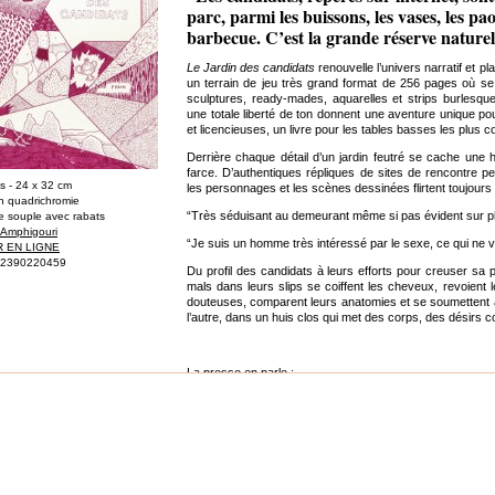
parc, parmi les buissons, les vases, les paon
barbecue. C’est la grande réserve nature
Le Jardin des candidats
renouvelle l’univers narratif et p
un terrain de jeu très grand format de 256 pages où se
sculptures, ready-mades, aquarelles et strips burlesques
une totale liberté de ton donnent une aventure unique po
et licencieuses, un livre pour les tables basses les plus c
Derrière chaque détail d’un jardin feutré se cache une hi
farce. D’authentiques répliques de sites de rencontre pe
s - 24 x 32 cm
les personnages et les scènes dessinées flirtent toujours 
n quadrichromie
“Très séduisant au demeurant même si pas évident sur p
e souple avec rabats
n Amphigouri
“Je suis un homme très intéressé par le sexe, ce qui ne ve
 EN LIGNE
82390220459
Du profil des candidats à leurs efforts pour creuser sa 
mals dans leurs slips se coiffent les cheveux, revoient 
douteuses, comparent leurs anatomies et se soumettent à
l’autre, dans un huis clos qui met des corps, des désirs 
La presse en parle :
Eva Bester dans Grand Canal, sur France Inter :
Une heure d'entretien à écouter sur FranceInter.fr
Le Book Club, sur France Culture: