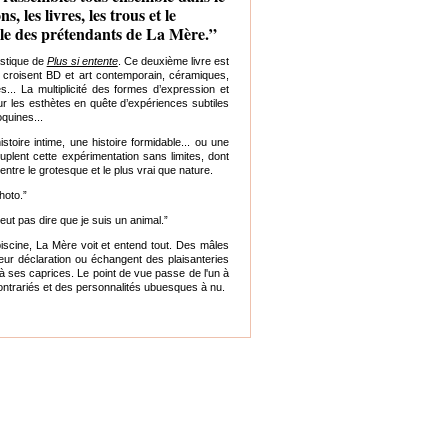
s, les livres, les trous et le
lle des prétendants de La Mère.”
lastique de
Plus si entente
. Ce deuxième livre est
 croisent BD et art contemporain, céramiques,
... La multiplicité des formes d’expression et
ur les esthètes en quête d’expériences subtiles
oquines...
stoire intime, une histoire formidable... ou une
uplent cette expérimentation sans limites, dont
entre le grotesque et le plus vrai que nature.
hoto.”
ut pas dire que je suis un animal.”
piscine, La Mère voit et entend tout. Des mâles
leur déclaration ou échangent des plaisanteries
 ses caprices. Le point de vue passe de l'un à
contrariés et des personnalités ubuesques à nu.