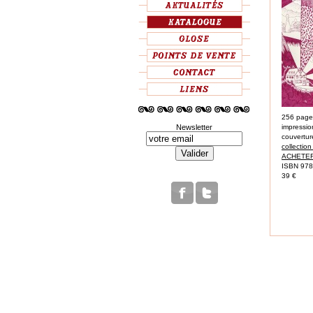
256 page
Newsletter
impressio
couvertur
collectio
ACHETER
ISBN 97
39 €