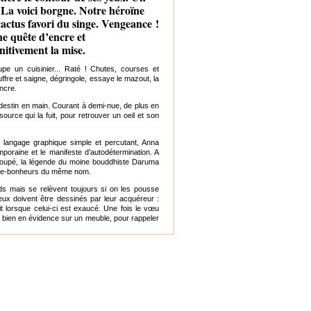
t. La voici borgne. Notre héroïne
cactus favori du singe. Vengeance !
ne quête d’encre et
nitivement la mise.
pe un cuisinier... Raté ! Chutes, courses et
uffre et saigne, dégringole, essaye le mazout, la
encre.
destin en main. Courant à demi-nue, de plus en
urce qui la fuit, pour retrouver un oeil et son
un langage graphique simple et percutant, Anna
poraine et le manifeste d’autodétermination. A
découpé, la légende du moine bouddhiste Daruma
orte-bonheurs du même nom.
 mais se relèvent toujours si on les pousse
eux doivent être dessinés par leur acquéreur :
it lorsque celui-ci est exaucé. Une fois le vœu
ter bien en évidence sur un meuble, pour rappeler
 un papier japonais souple et résistant. La
nt ces courbes et ces formes anguleuses, ces
ectionnées et la matière visible du papier
 ramènent le dessin à un geste très simple :
r la chose figurée apparaître... comme un vœu