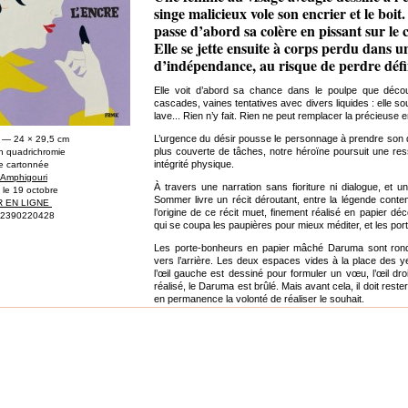
singe malicieux vole son encrier et le boi
passe d’abord sa colère en pissant sur le 
Elle se jette ensuite à corps perdu dans u
d’indépendance, au risque de perdre défi
Elle voit d’abord sa chance dans le poulpe que décou
cascades, vaines tentatives avec divers liquides : elle so
lave... Rien n’y fait. Rien ne peut remplacer la précieuse 
L’urgence du désir pousse le personnage à prendre son 
 — 24 × 29,5 cm
plus couverte de tâches, notre héroïne poursuit une resso
n quadrichromie
intégrité physique.
re cartonnée
n Amphigouri
À travers une narration sans fioriture ni dialogue, et 
e le 19 octobre
Sommer livre un récit déroutant, entre la légende contem
 EN LIGNE
l’origine de ce récit muet, finement réalisé en papier 
82390220428
qui se coupa les paupières pour mieux méditer, et les p
Les porte-bonheurs en papier mâché Daruma sont ronds
vers l’arrière. Les deux espaces vides à la place des y
l’œil gauche est dessiné pour formuler un vœu, l’œil dro
réalisé, le Daruma est brûlé. Mais avant cela, il doit res
en permanence la volonté de réaliser le souhait.
Pour
L'Encre
, Anna Sommer a découpé au scalpel dans
finesse et la légère résistance des deux outils donne
lignes légèrement cassées. La gamme de couleurs sél
s'épanouissent parfaitement dans ces découpages, qui
associer des formes et des motifs sur le papier et voi
s'exauce.