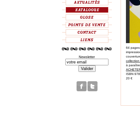
64 pages
impressio
couvertu
Newsletter
collectio
à paraîtr
ACHETER
ISBN 97
20 €