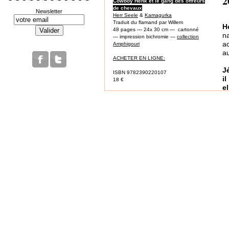
2
Cowboy Henk et le gang des offreurs
de chevaux
Newsletter
Herr Seele
&
Kamagurka
Traduit du flamand par Willem
H
48 pages — 24x 30 cm — cartonné
n
— impression bichromie —
collection
ac
Amphigouri
au
ACHETER EN LIGNE:
J
ISBN 9782390220107
i
18 €
el
He
r
r
r
t
c
d
pa
s
tr
d
s
t
c
e