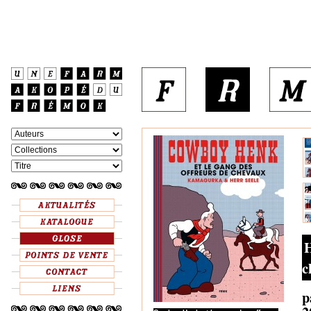
H
c
p