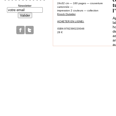
t
24x32 cm — 160 pages — couverture
Newsletter
cartonnée —
l
impression 2 couleurs — collection
Knock Outsider
A
ACHETER EN LIGNEi:
l
h
ISBN 9782390220046
d
28 €
as
ar
au
ni
L
c
to
S
in
au
Au
p
D
pl
g
q
c
Ai