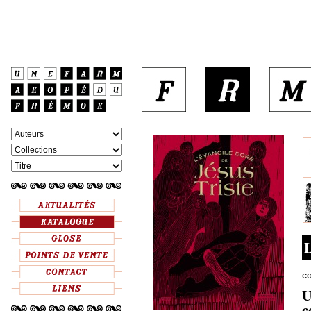
L
co
U
c