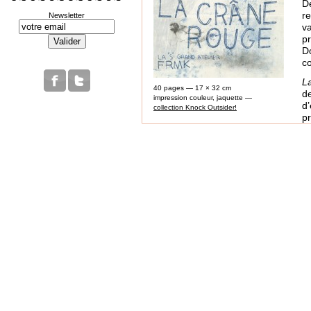
D
r
Newsletter
v
p
D
c
L
40 pages — 17 × 32 cm
d
impression couleur, jaquette —
d
collection Knock Outsider!
p
ACHETER EN LIGNEi:
r
s
ISBN 9782930204642
on
14 €
d
La
c
m
D
M
B
S
L
E
S