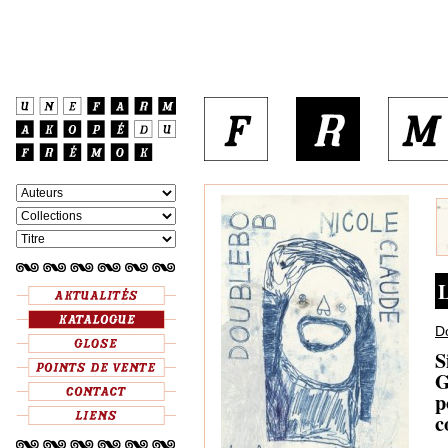
L
D
S
G
p
c