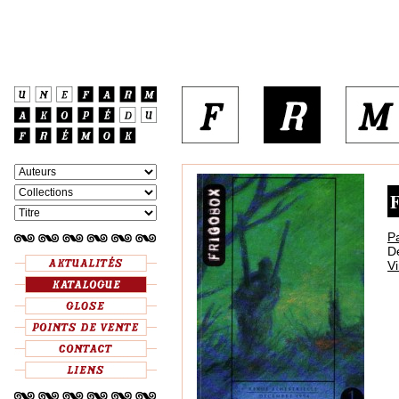
F
P
D
V