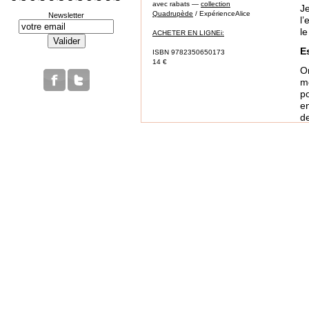
avec rabats —
collection
J
Quadrupède
/ ExpérienceAlice
Newsletter
l’
le
ACHETER EN LIGNEi:
E
ISBN 9782350650173
14 €
O
m
p
e
d
tr
a
en
en
À
s
Q
" 
Q
r
p
p
d
dé