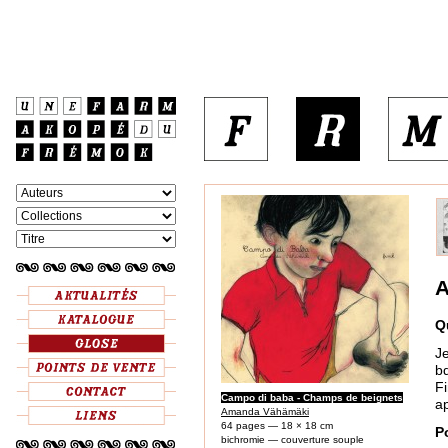
A
Q
Je
b
F
Campo di baba - Champs de beignets
ap
Amanda Vähämäki
64 pages — 18 × 18 cm
P
bichromie — couverture souple