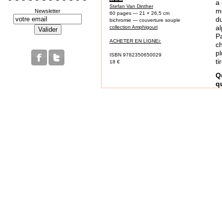
a 
Stefan Van Dinther
mo
Newsletter
60 pages — 21 × 26,5 cm
d
bichromie — couverture souple
a
collection Amphigouri
Pa
ACHETER EN LIGNEi:
ch
p
ISBN 9782350650029
ti
18 €
Q
q
Hu
de
A
N
Q
L
p
m
V
ê
O