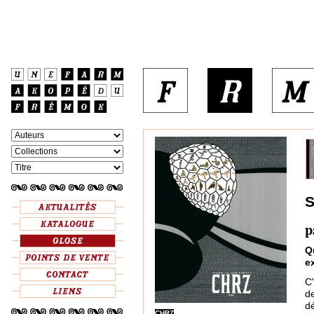
S
p
Q
e
C'
d
d
CHRZ