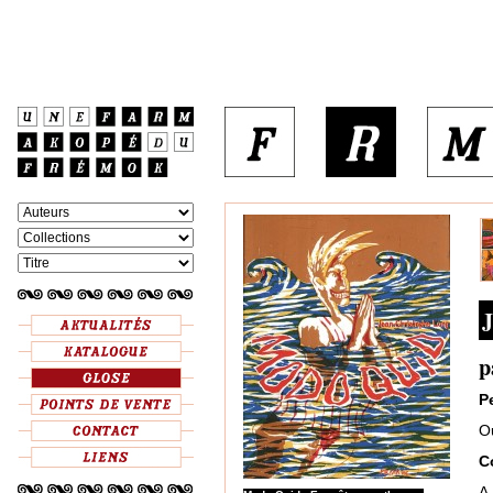
J
p
P
O
C
A