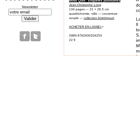
Modo Quid : Enquêtes posthumes
do
Jean-Christophe Long
Newsletter
134 pages — 21 × 26,5 cm
co
quadrichromie, n&b — couverture
souple —
collection Amphigouri
La
Il
ACHETER EN LIGNEi:
>
to
S
ISBN 9782930204253
i
22 €
M
mo
la
D
p
J
Co
J
S
sa
d
c
P
L
ri