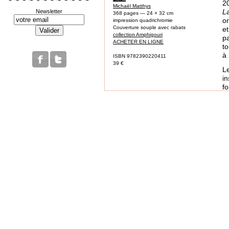
2
Michaël Matthys
La
Newsletter
368 pages — 24 × 32 cm
o
impression quadrichromie
Couverture souple avec rabats
et
collection Amphigouri
p
ACHETER EN LIGNE
to
à
ISBN 9782390220411
39 €
L
in
f
e
d’
E
S
S