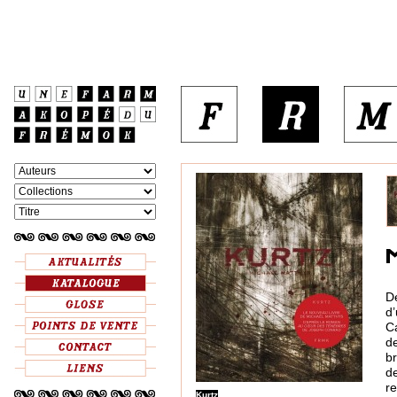
D
d
C
d
br
d
re
Kurtz