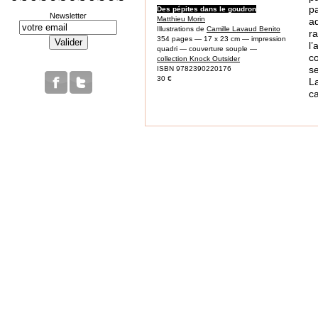
p
Des pépites dans le goudron
Newsletter
Matthieu Morin
a
Illustrations de
Camille Lavaud Benito
r
354 pages — 17 x 23 cm — impression
l
quadri — couverture souple —
c
collection Knock Outsider
s
ISBN 9782390220176
30 €
La
c