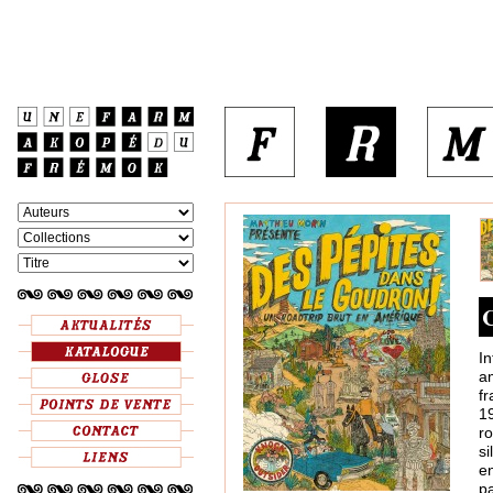
C
I
a
f
1
ro
s
en
pa