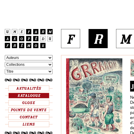
J
N
Dé
s
pa
en
d
d
De