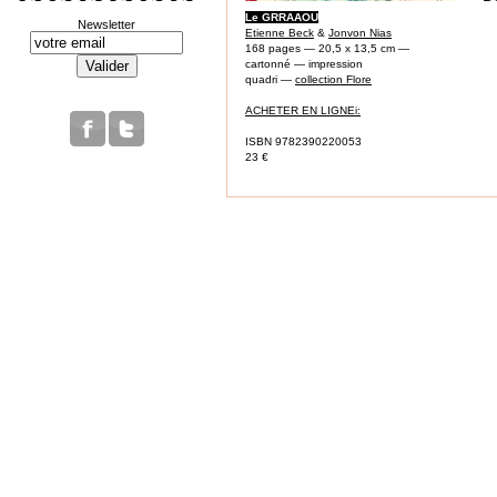
Le GRRAAOU
Newsletter
Etienne Beck
&
Jonvon Nias
168 pages — 20,5 x 13,5 cm —
cartonné — impression
quadri —
collection Flore
ACHETER EN LIGNEi:
ISBN 9782390220053
23 €