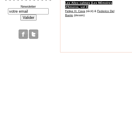
Les Ailes calmes (Les Mémoires
Newsletter
d'Amoros, vol.3)
Felipe H. Cava
(récit) &
Federico Del
Barrio
(dessin)