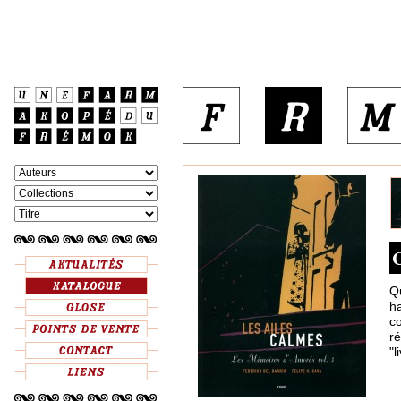
C
Q
ha
c
r
"