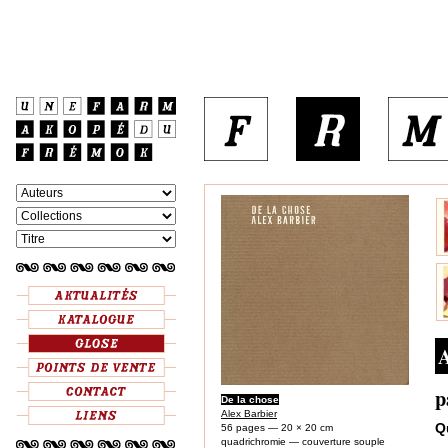
A
p
De la chose
Alex Barbier
Q
56 pages — 20 × 20 cm
quadrichromie — couverture souple