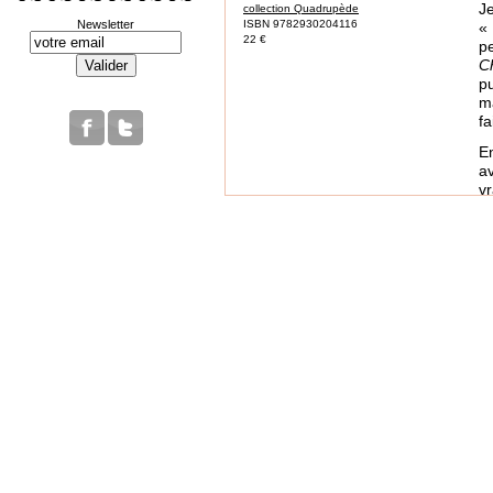
J
collection Quadrupède
Newsletter
ISBN 9782930204116
« 
22 €
p
C
p
ma
fa
E
a
v
e
q
« 
L
Je
e
M
p
d
j
C
1
r
P